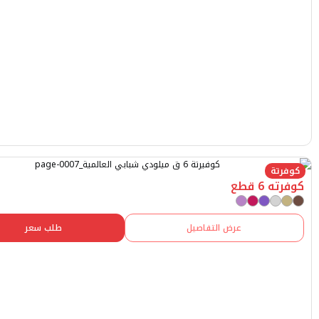
طع
عرض التفاصيل
طلب سعر