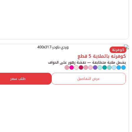
الملاية 5 قطع
اية متطابقة — نقشة زهور على الحواف
عرض التفاصيل
طلب سعر