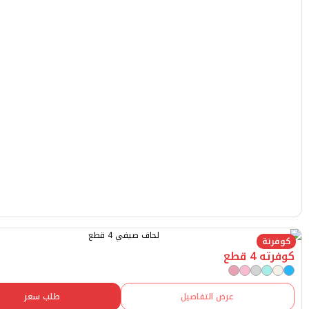
طع
عرض التفاصيل
طلب سعر