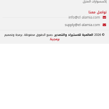
 المنزل
نا
info@el-alamia
supply@el-alamia
العالمية للاستيراد والتصدير
. جميع الحقوق محفوظة. برمجة وتصميم
برمجينا
.